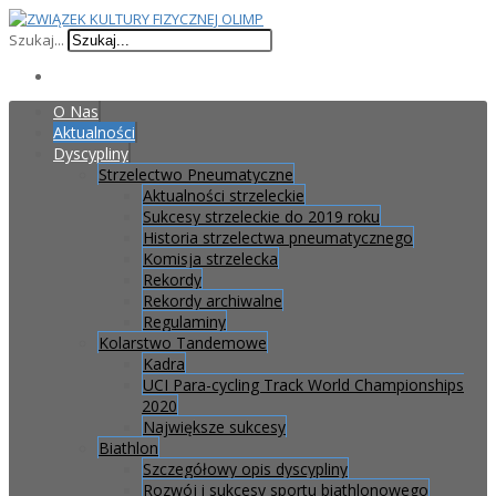
Szukaj...
O Nas
Aktualności
Dyscypliny
Strzelectwo Pneumatyczne
Aktualności strzeleckie
Sukcesy strzeleckie do 2019 roku
Historia strzelectwa pneumatycznego
Komisja strzelecka
Rekordy
Rekordy archiwalne
Regulaminy
Kolarstwo Tandemowe
Kadra
UCI Para-cycling Track World Championships
2020
Największe sukcesy
Biathlon
Szczegółowy opis dyscypliny
Rozwój i sukcesy sportu biathlonowego