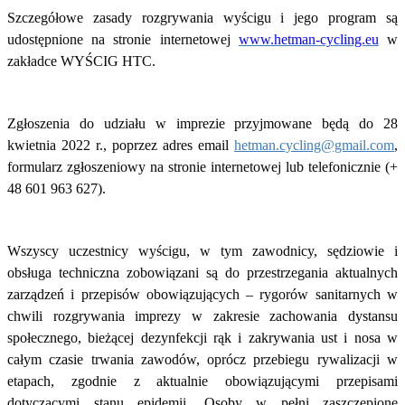
Szczegółowe zasady rozgrywania wyścigu i jego program są
udostępnione na stronie internetowej
www.hetman-cycling.eu
w
zakładce WYŚCIG HTC.
Zgłoszenia do udziału w imprezie przyjmowane będą do 28
kwietnia 2022 r., poprzez adres email
hetman.cycling@gmail.com
,
formularz zgłoszeniowy na stronie internetowej lub telefonicznie (+
48 601 963 627).
Wszyscy uczestnicy wyścigu, w tym zawodnicy, sędziowie i
obsługa techniczna zobowiązani są do przestrzegania aktualnych
zarządzeń i przepisów obowiązujących – rygorów sanitarnych w
chwili rozgrywania imprezy w zakresie zachowania dystansu
społecznego, bieżącej dezynfekcji rąk i zakrywania ust i nosa w
całym czasie trwania zawodów, oprócz przebiegu rywalizacji w
etapach, zgodnie z aktualnie obowiązującymi przepisami
dotyczącymi stanu epidemii. Osoby w pełni zaszczepione