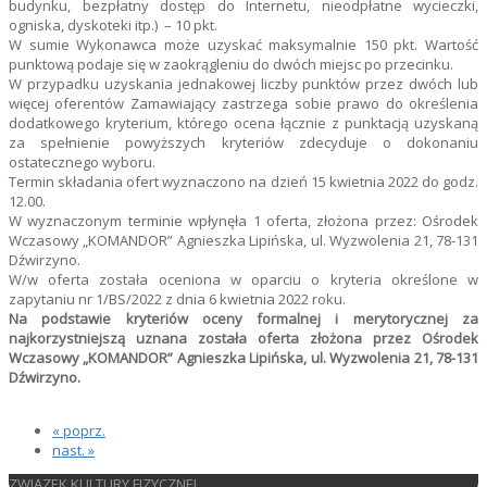
budynku, bezpłatny dostęp do Internetu, nieodpłatne wycieczki,
ogniska, dyskoteki itp.) – 10 pkt.
W sumie Wykonawca może uzyskać maksymalnie 150 pkt. Wartość
punktową podaje się w zaokrągleniu do dwóch miejsc po przecinku.
W przypadku uzyskania jednakowej liczby punktów przez dwóch lub
więcej oferentów Zamawiający zastrzega sobie prawo do określenia
dodatkowego kryterium, którego ocena łącznie z punktacją uzyskaną
za spełnienie powyższych kryteriów zdecyduje o dokonaniu
ostatecznego wyboru.
Termin składania ofert wyznaczono na dzień 15 kwietnia 2022 do godz.
12.00.
W wyznaczonym terminie wpłynęła 1 oferta, złożona przez: Ośrodek
Wczasowy „KOMANDOR” Agnieszka Lipińska, ul. Wyzwolenia 21, 78-131
Dźwirzyno.
W/w oferta została oceniona w oparciu o kryteria określone w
zapytaniu nr 1/BS/2022 z dnia 6 kwietnia 2022 roku.
Na podstawie kryteriów oceny formalnej i merytorycznej za
najkorzystniejszą uznana została oferta złożona przez Ośrodek
Wczasowy „KOMANDOR” Agnieszka Lipińska, ul. Wyzwolenia 21, 78-131
Dźwirzyno.
« poprz.
nast. »
ZWIĄZEK KULTURY FIZYCZNEJ