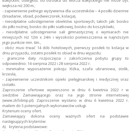
Bałtyckim; odległość od ośrodka do Morza Bałtyckiego nie może być
większa niż 200 m.;
- zapewnienie pełnego wyżywienia dla uczestników – 4 posiłki dziennie
(śniadanie, obiad, podwieczorek, kolacja),
- nieodpłatne udostępnienie obiektów sportowych, takich jak: boisko
do piłki nożnej, boisko do piłki siatkowej, boisko do koszykówki,
- nieodpłatne udostępnienie sali gimnastycznej o wymiarach nie
mniejszych niż 12m x 24m i wysokości pomieszczenia w najniższym
jego punkcie min. 6m.,
- obóz musi trwać 14 dób hotelowych, pierwszy posiłek to kolacja w
dniu przyjazdu, ostatni posiłek to obiad w dniu wyjazdu;
- graniczne daty rozpoczęcia i zakończenia pobytu grupy to
odpowiednio: 14 sierpnia 2022 i 28 sierpnia 2022 r.
- minimalne wyposażenie pokoju: łóżka, szafa ubraniowa, stolik,
krzesła,
- zapewnienie uczestnikom opieki pielęgniarskiej i medycznej oraz
izolatki.
Zaproszenie ofertowe wywieszono w dniu 6 kwietnia 2022 r w
siedzibie Zamawiającego oraz na jego stronie internetowej
(www.zkfolimp.pl). Zaproszenie wysłano w dniu 6 kwietnia 2022 r.
mailem do 5 potencjalnych wykonawców usługi.
Kryterium oceny ofert.
Zamawiający dokona oceny ważnych ofert na podstawie
następujących kryteriów:
A) kryteria podstawowe: