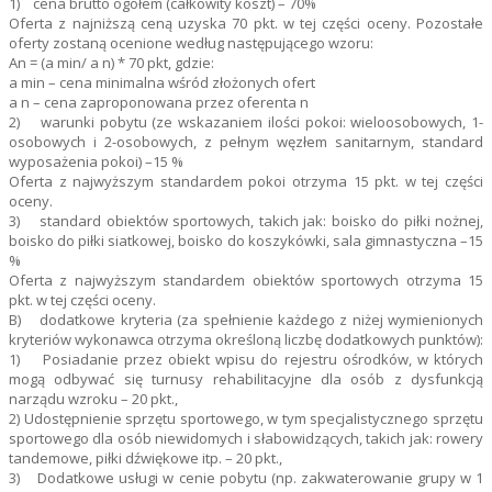
1) cena brutto ogółem (całkowity koszt) – 70%
Oferta z najniższą ceną uzyska 70 pkt. w tej części oceny. Pozostałe
oferty zostaną ocenione według następującego wzoru:
An = (a min/ a n) * 70 pkt, gdzie:
a min – cena minimalna wśród złożonych ofert
a n – cena zaproponowana przez oferenta n
2) warunki pobytu (ze wskazaniem ilości pokoi: wieloosobowych, 1-
osobowych i 2-osobowych, z pełnym węzłem sanitarnym, standard
wyposażenia pokoi) –15 %
Oferta z najwyższym standardem pokoi otrzyma 15 pkt. w tej części
oceny.
3) standard obiektów sportowych, takich jak: boisko do piłki nożnej,
boisko do piłki siatkowej, boisko do koszykówki, sala gimnastyczna –15
%
Oferta z najwyższym standardem obiektów sportowych otrzyma 15
pkt. w tej części oceny.
B) dodatkowe kryteria (za spełnienie każdego z niżej wymienionych
kryteriów wykonawca otrzyma określoną liczbę dodatkowych punktów):
1) Posiadanie przez obiekt wpisu do rejestru ośrodków, w których
mogą odbywać się turnusy rehabilitacyjne dla osób z dysfunkcją
narządu wzroku – 20 pkt.,
2) Udostępnienie sprzętu sportowego, w tym specjalistycznego sprzętu
sportowego dla osób niewidomych i słabowidzących, takich jak: rowery
tandemowe, piłki dźwiękowe itp. – 20 pkt.,
3) Dodatkowe usługi w cenie pobytu (np. zakwaterowanie grupy w 1