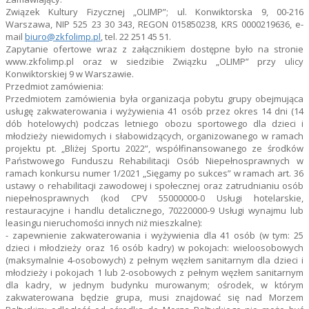
Związek Kultury Fizycznej „OLIMP”; ul. Konwiktorska 9, 00-216
Warszawa, NIP 525 23 30 343, REGON 015850238, KRS 0000219636, e-
mail
biuro@zkfolimp.pl
, tel. 22 251 45 51.
Zapytanie ofertowe wraz z załącznikiem dostępne było na stronie
www.zkfolimp.pl oraz w siedzibie Związku „OLIMP” przy ulicy
Konwiktorskiej 9 w Warszawie.
Przedmiot zamówienia:
Przedmiotem zamówienia była organizacja pobytu grupy obejmująca
usługę zakwaterowania i wyżywienia 41 osób przez okres 14 dni (14
dób hotelowych) podczas letniego obozu sportowego dla dzieci i
młodzieży niewidomych i słabowidzących, organizowanego w ramach
projektu pt. „Bliżej Sportu 2022”, współfinansowanego ze środków
Państwowego Funduszu Rehabilitacji Osób Niepełnosprawnych w
ramach konkursu numer 1/2021 „Sięgamy po sukces” w ramach art. 36
ustawy o rehabilitacji zawodowej i społecznej oraz zatrudnianiu osób
niepełnosprawnych (kod CPV 55000000-0 Usługi hotelarskie,
restauracyjne i handlu detalicznego, 70220000-9 Usługi wynajmu lub
leasingu nieruchomości innych niż mieszkalne):
- zapewnienie zakwaterowania i wyżywienia dla 41 osób (w tym: 25
dzieci i młodzieży oraz 16 osób kadry) w pokojach: wieloosobowych
(maksymalnie 4-osobowych) z pełnym węzłem sanitarnym dla dzieci i
młodzieży i pokojach 1 lub 2-osobowych z pełnym węzłem sanitarnym
dla kadry, w jednym budynku murowanym; ośrodek, w którym
zakwaterowana będzie grupa, musi znajdować się nad Morzem