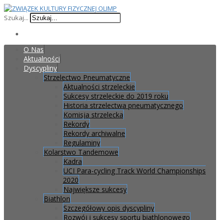
Szukaj...
O Nas
Aktualności
Dyscypliny
Strzelectwo Pneumatyczne
Aktualności strzeleckie
Sukcesy strzeleckie do 2019 roku
Historia strzelectwa pneumatycznego
Komisja strzelecka
Rekordy
Rekordy archiwalne
Regulaminy
Kolarstwo Tandemowe
Kadra
UCI Para-cycling Track World Championships
2020
Największe sukcesy
Biathlon
Szczegółowy opis dyscypliny
Rozwój i sukcesy sportu biathlonowego