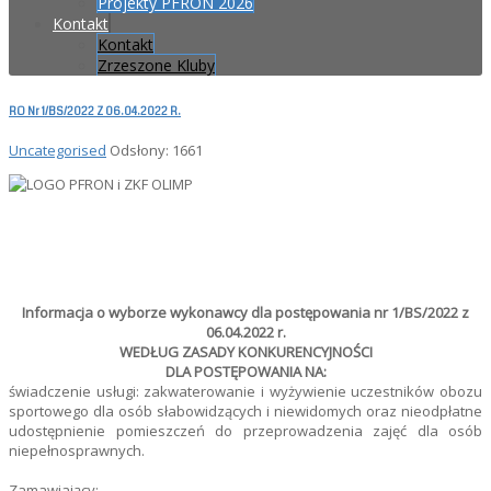
Projekty PFRON 2026
Kontakt
Kontakt
Zrzeszone Kluby
RO Nr 1/BS/2022 Z 06.04.2022 R.
Uncategorised
Odsłony: 1661
Informacja o wyborze wykonawcy dla postępowania nr 1/BS/2022 z
06.04.2022 r.
WEDŁUG ZASADY KONKURENCYJNOŚCI
DLA POSTĘPOWANIA NA:
świadczenie usługi: zakwaterowanie i wyżywienie uczestników obozu
sportowego dla osób słabowidzących i niewidomych oraz nieodpłatne
udostępnienie pomieszczeń do przeprowadzenia zajęć dla osób
niepełnosprawnych.
Zamawiający: