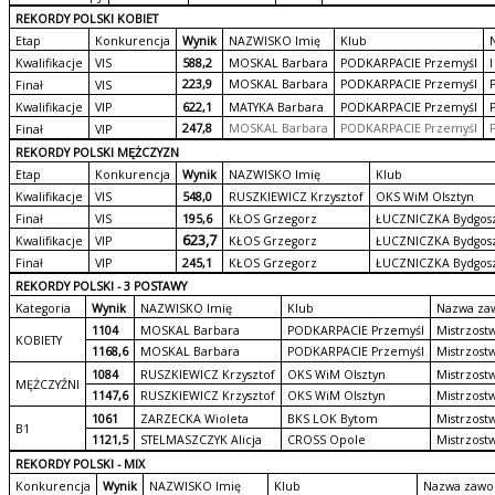
REKORDY POLSKI KOBIET
Etap
Konkurencja
Wynik
NAZWISKO Imię
Klub
Kwalifikacje
VIS
588,2
MOSKAL Barbara
PODKARPACIE Przemyśl
I
223,9
MOSKAL Barbara
PODKARPACIE Przemyśl
Finał
VIS
Kwalifikacje
VIP
622,1
MATYKA Barbara
PODKARPACIE Przemyśl
247,8
MOSKAL Barbara
PODKARPACIE Przemyśl
Finał
VIP
REKORDY POLSKI MĘŻCZYZN
Etap
Konkurencja
Wynik
NAZWISKO Imię
Klub
Kwalifikacje
VIS
548,0
RUSZKIEWICZ Krzysztof
OKS WiM Olsztyn
Finał
VIS
195,6
KŁOS Grzegorz
ŁUCZNICZKA Bydgos
623,7
Kwalifikacje
VIP
KŁOS Grzegorz
ŁUCZNICZKA Bydgos
Finał
VIP
245,1
KŁOS Grzegorz
ŁUCZNICZKA Bydgos
REKORDY POLSKI - 3 POSTAWY
Kategoria
Wynik
NAZWISKO Imię
Klub
Nazwa za
1104
MOSKAL Barbara
PODKARPACIE Przemyśl
Mistrzost
KOBIETY
1168,6
MOSKAL Barbara
PODKARPACIE Przemyśl
Mistrzost
1084
RUSZKIEWICZ Krzysztof
OKS WiM Olsztyn
Mistrzost
MĘŻCZYŹNI
1147,6
RUSZKIEWICZ Krzysztof
OKS WiM Olsztyn
Mistrzost
1061
ZARZECKA Wioleta
BKS LOK Bytom
Mistrzost
B1
1121,5
STELMASZCZYK Alicja
CROSS Opole
Mistrzost
REKORDY POLSKI - MIX
Konkurencja
Wynik
NAZWISKO Imię
Klub
Nazwa zaw