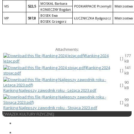
MOSKAL Barbara
VIS
522,5
PODKARPACIE Przemyśl
Mistrzostwa 
KONIECZNY Bogdan
BOSEK Ewa
VIP
597,8
ŁUCZNICZKA Bydgoszcz
Mistrzostwa 
BOSEK Grzegorz
Attachments:
Ranking 2024
177
[ ]
leżąc.pdf
kB
Ranking 2024
141
[ ]
stojąc.pdf
kB
90
[ ]
kB
Ranking Najlepszy zawodnik roku - Leżąca 2023.pdf
99
[ ]
kB
Ranking Najlepszy zawodnik roku - Stojąca 2023.pdf
ZWIĄZEK KULTURY FIZYCZNEJ