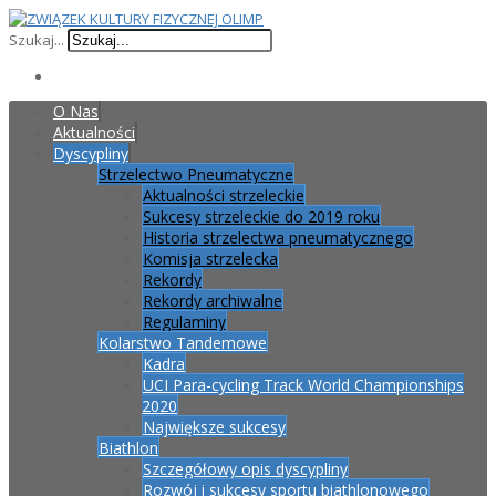
Szukaj...
O Nas
Aktualności
Dyscypliny
Strzelectwo Pneumatyczne
Aktualności strzeleckie
Sukcesy strzeleckie do 2019 roku
Historia strzelectwa pneumatycznego
Komisja strzelecka
Rekordy
Rekordy archiwalne
Regulaminy
Kolarstwo Tandemowe
Kadra
UCI Para-cycling Track World Championships
2020
Największe sukcesy
Biathlon
Szczegółowy opis dyscypliny
Rozwój i sukcesy sportu biathlonowego