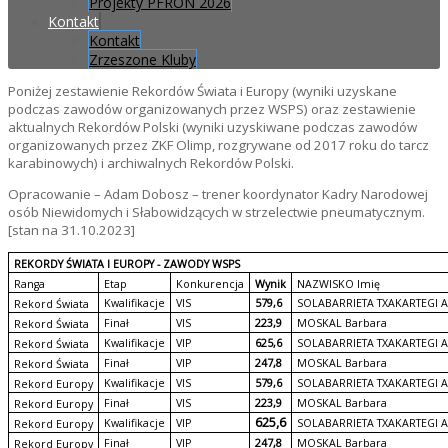
Projekty PFRON 2026
Kontakt
Kontakt
Zrzeszone Kluby
Poniżej zestawienie Rekordów Świata i Europy (wyniki uzyskane
podczas zawodów organizowanych przez WSPS) oraz zestawienie
aktualnych Rekordów Polski (wyniki uzyskiwane podczas zawodów
organizowanych przez ZKF Olimp, rozgrywane od 2017 roku do tarcz
karabinowych) i archiwalnych Rekordów Polski.
Opracowanie – Adam Dobosz – trener koordynator Kadry Narodowej
osób Niewidomych i Słabowidzących w strzelectwie pneumatycznym.
[stan na 31.10.2023]
REKORDY ŚWIATA I EUROPY - ZAWODY WSPS
Ranga
Etap
Konkurencja
Wynik
NAZWISKO Imię
Kwalifikacje
VIS
579,6
SOLABARRIETA TXAKARTEGI A
Rekord Świata
Finał
VIS
223,9
MOSKAL Barbara
Rekord Świata
Kwalifikacje
VIP
625,6
SOLABARRIETA TXAKARTEGI A
Rekord Świata
Finał
VIP
247,8
MOSKAL Barbara
Rekord Świata
Kwalifikacje
VIS
579,6
SOLABARRIETA TXAKARTEGI A
Rekord Europy
Finał
VIS
223,9
MOSKAL Barbara
Rekord Europy
625,6
Kwalifikacje
VIP
SOLABARRIETA TXAKARTEGI A
Rekord Europy
Finał
VIP
247,8
MOSKAL Barbara
Rekord Europy