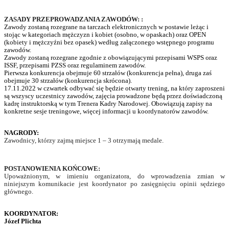
ZASADY PRZEPROWADZANIA ZAWODÓW: :
Zawody zostaną rozegrane na tarczach elektronicznych w postawie leżąc i
stojąc w kategoriach mężczyzn i kobiet (osobno, w opaskach) oraz OPEN
(kobiety i mężczyźni bez opasek) według załączonego wstępnego programu
zawodów.
Zawody zostaną rozegrane zgodnie z obowiązującymi przepisami WSPS oraz
ISSF, przepisami PZSS oraz regulaminem zawodów.
Pierwsza konkurencja obejmuje 60 strzałów (konkurencja pełna), druga zaś
obejmuje 30 strzałów (konkurencja skrócona).
17.11.2022 w czwartek odbywać się będzie otwarty trening, na który zaproszeni
są wszyscy uczestnicy zawodów, zajęcia prowadzone będą przez doświadczoną
kadrę instruktorską w tym Trenera Kadry Narodowej. Obowiązują zapisy na
konkretne sesje treningowe, więcej informacji u koordynatorów zawodów.
NAGRODY:
Zawodnicy, którzy zajmą miejsce 1 – 3 otrzymają medale.
POSTANOWIENIA KOŃCOWE:
Upoważnionym, w imieniu organizatora, do wprowadzenia zmian w
niniejszym komunikacie jest koordynator po zasięgnięciu opinii sędziego
głównego.
KOORDYNATOR:
Józef Plichta