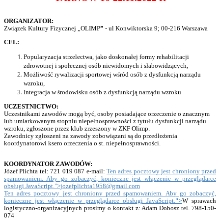
ORGANIZATOR:
Związek Kultury Fizycznej „OLIMP
”
- ul Konwiktorska 9; 00-216 Warszawa
CEL:
Popularyzacja strzelectwa, jako doskonałej formy rehabilitacji
zdrowotnej i społecznej osób niewidomych i słabowidzących,
Możliwość rywalizacji sportowej wśród osób z dysfunkcją narządu
wzroku,
Integracja w środowisku osób z dysfunkcją narządu wzroku
UCZESTNICTWO:
Uczestnikami zawodów mogą być, osoby posiadające orzeczenie o znacznym
lub umiarkowanym stopniu niepełnosprawności z tytułu dysfunkcji narządu
wzroku, zgłoszone przez klub zrzeszony w ZKF Olimp.
Zawodnicy zgłoszeni na zawody zobowiązani są do przedłożenia
koordynatorowi ksero orzeczenia o st. niepełnosprawności.
KOORDYNATOR
ZAWODÓW:
Józef Plichta tel: 721 019 087 e-mail:
Ten adres pocztowy jest chroniony przed
spamowaniem. Aby go zobaczyć, konieczne jest włączenie w przeglądarce
obsługi JavaScript.
">
jozefplichta1958@gmail.com
Ten adres pocztowy jest chroniony przed spamowaniem. Aby go zobaczyć,
">
konieczne jest włączenie w przeglądarce obsługi JavaScript.
W sprawach
logistyczno-organizacyjnych prosimy o kontakt z
: Adam Dobosz tel. 798-150-
074