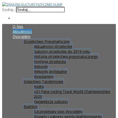
Szukaj...
O Nas
Aktualności
Dyscypliny
Strzelectwo Pneumatyczne
Aktualności strzeleckie
Sukcesy strzeleckie do 2019 roku
Historia strzelectwa pneumatycznego
Komisja strzelecka
Rekordy
Rekordy archiwalne
Regulaminy
Kolarstwo Tandemowe
Kadra
UCI Para-cycling Track World Championships
2020
Największe sukcesy
Biathlon
Szczegółowy opis dyscypliny
Rozwój i sukcesy sportu biathlonowego