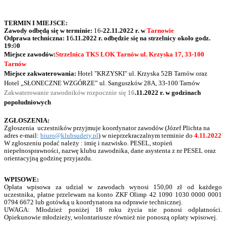
TERMIN I MIEJSCE:
Zawody odbędą się w terminie:
16
-22.11.2022 r. w
Tarnowie
6
Odprawa techniczna: 1
.11.2022 r. odbędzie się na strzelnicy około godz.
19:
0
0
Miejsce zawodów:
Strzelnica TKS LOK Tarnów ul. Krzyska 17, 33-100
Tarnów
Miejsce zakwaterowania:
Hotel "KRZYSKI" ul. Krzyska 52B Tarnów oraz
Hotel „SŁONECZNE WZGÓRZE” ul. Sanguszków 28A, 33-100 Tarnów
Zakwaterowanie zawodników rozpocznie się 16
.11.2022 r. w godzinach
popołudniowych
ZGŁOSZENIA:
Zgłoszenia uczestników przyjmuje koordynator zawodów (Józef Plichta na
adres e-mail:
biuro@klubsudety.pl
) w nieprzekraczalnym terminie do
4.11.2022
W zgłoszeniu podać należy : imię i nazwisko. PESEL, stopień
niepełnosprawności, nazwę klubu zawodnika, dane asystenta z nr PESEL oraz
orientacyjną godzinę przyjazdu.
WPISOWE:
Opłata wpisowa za udział w zawodach wynosi 150,00 zł od każdego
uczestnika, płatne przelewam na konto ZKF Olimp 42 1090 1030 0000 0001
0794 6672 lub gotówką u koordynatora na odprawie technicznej.
UWAGA: Młodzież poniżej 18 roku życia nie ponosi odpłatności.
Opiekunowie młodzieży, wolontariusze również nie ponoszą opłaty wpisowej.