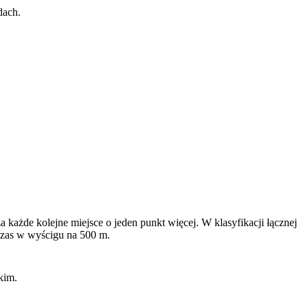
dach.
za każde kolejne miejsce o jeden punkt więcej. W klasyfikacji
łą
cznej
 czas w wy
ś
cigu na 500 m.
kim.