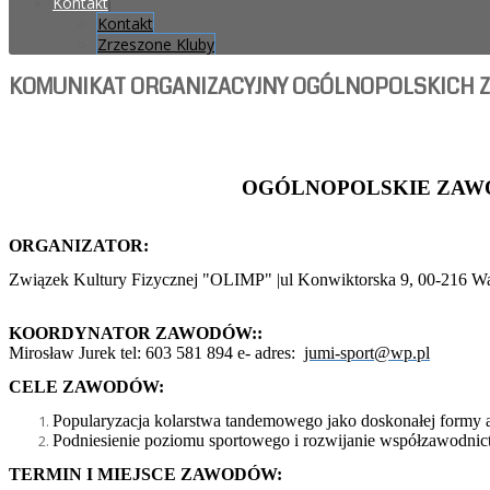
Kontakt
Kontakt
Zrzeszone Kluby
KOMUNIKAT ORGANIZACYJNY OGÓLNOPOLSKICH Z
OGÓLNOPOLSKIE ZAW
ORGANIZATOR:
Związek Kultury Fizycznej "OLIMP" |ul Konwiktorska 9, 00-216 W
KOORDYNATOR ZAWODÓW::
Mirosław Jurek tel: 603 581 894 e- adres:
jumi-sport@wp.pl
CELE ZAWODÓW:
Popularyzacja kolarstwa tandemowego jako doskonałej formy a
Podniesienie poziomu sportowego i rozwijanie współzawodnic
TERMIN I MIEJSCE ZAWODÓW: