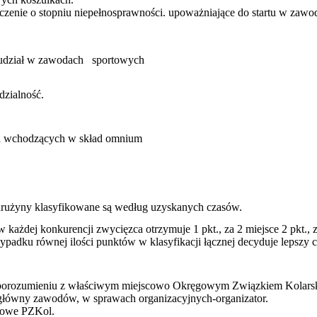
zenie o stopniu niepełnosprawności. upoważniające do startu w zawo
na udział w zawodach sportowych
dzialność.
h wchodzących w skład omnium
i drużyny klasyfikowane są według uzyskanych czasów.
w każdej konkurencji zwycięzca otrzymuje 1 pkt., za 2 miejsce 2 pkt., 
ypadku równej ilo
ś
ci punktów w klasyfikacji łącznej decyduje lepszy
w porozumieniu z właściwym miejscowo Okręgowym Związkiem Kolars
główny zawodów, w sprawach organizacyjnych-organizator.
towe PZKol.