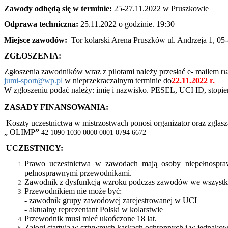
Zawody odbędą się w terminie:
25-27.11.2022 w Pruszkowie
Odprawa techniczna:
25.11.2022 o godzinie. 19:30
Miejsce zawodów:
Tor kolarski Arena Pruszków ul. Andrzeja 1, 0
ZGŁOSZENIA:
Zgłoszenia zawodników wraz z pilotami należy przesłać e- mailem
na
jumi-sport@wp.pl
w nieprzekraczalnym terminie do
22.11.2022 r
.
W zgłoszeniu podać należy: imię i nazwisko. PESEL, UCI ID, stopi
ZASADY FINANSOWANIA:
Koszty uczestnictwa w mistrzostwach ponosi organizator oraz zgła
„ OLIMP
”
42 1090 1030 0000 0001 0794 6672
UCZESTNICY:
Prawo uczestnictwa w zawodach mają osoby niepełnospr
pełnosprawnymi przewodnikami.
Zawodnik z dysfunkcją wzroku podczas zawodów we wszystki
Przewodnikiem nie może być:
- zawodnik grupy zawodowej zarejestrowanej w UCI
- aktualny reprezentant Polski w kolarstwie
Przewodnik musi mieć ukończone 18 lat.
Załogi startują w sztywnych kaskach ochronnych i w jednako