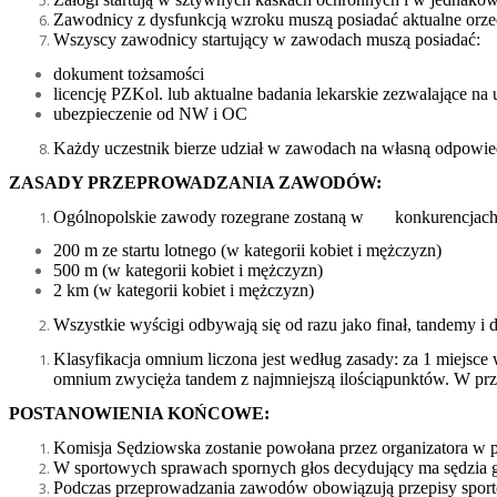
Zawodnicy z dysfunkcją wzroku muszą posiadać aktualne orzec
Wszyscy zawodnicy startujący w zawodach muszą posiadać:
dokument tożsamości
licencję PZKol. lub aktualne badania lekarskie zezwalające 
ubezpieczenie od NW i OC
Każdy uczestnik bierze udział w zawodach na własną odpowie
ZASADY PRZEPROWADZANIA ZAWODÓW:
Ogólnopolskie zawody rozegrane zostaną w konkurencjac
200 m ze startu lotnego (w kategorii kobiet i mężczyzn)
500 m (w kategorii kobiet i mężczyzn)
2 km (w kategorii kobiet i mężczyzn)
Wszystkie wyścigi odbywają się od razu jako finał, tandemy 
Klasyfikacja omnium liczona jest wed
ł
ug zasady: za 1 miejsce 
omnium zwycięża tandem z najmniejsz
ą
ilością
punktów. W prz
POSTANOWIENIA KOŃCOWE:
Komisja Sędziowska zostanie powołana przez organizatora 
W sportowych sprawach spornych głos decydujący ma sędzia 
Podczas przeprowadzania zawodów obowiązują przepisy spor