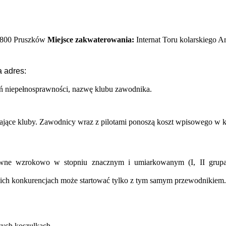
5-800 Pruszków
Miejsce zakwaterowania:
Internat Toru kolarskiego 
 adres:
eń niepełnosprawności, nazwę klubu zawodnika.
szające kluby. Zawodnicy wraz z pilotami ponoszą koszt wpisowego w
awne wzrokowo w stopniu znacznym i umiarkowanym (I, II gru
ch konkurencjach może startować tylko z tym samym przewodnikiem.
wych koszulkach.