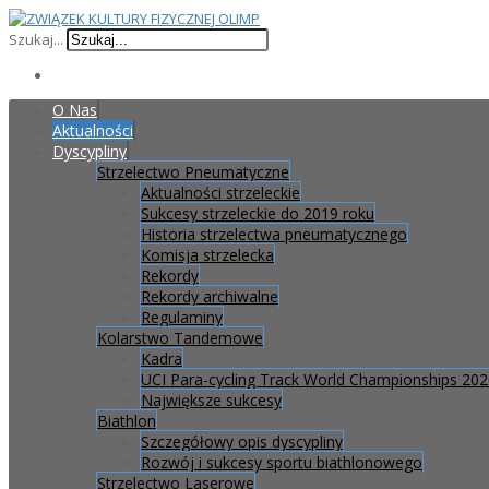
Szukaj...
O Nas
Aktualności
Dyscypliny
Strzelectwo Pneumatyczne
Aktualności strzeleckie
Sukcesy strzeleckie do 2019 roku
Historia strzelectwa pneumatycznego
Komisja strzelecka
Rekordy
Rekordy archiwalne
Regulaminy
Kolarstwo Tandemowe
Kadra
UCI Para-cycling Track World Championships 20
Największe sukcesy
Biathlon
Szczegółowy opis dyscypliny
Rozwój i sukcesy sportu biathlonowego
Strzelectwo Laserowe