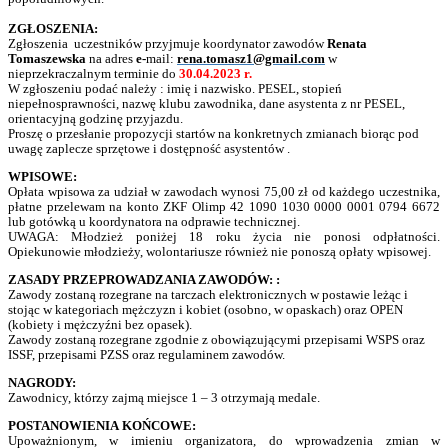
ZGŁOSZENIA:
Zgłoszenia uczestników przyjmuje koordynator zawodów
Renata
Tomaszewska
na adres
e-
mail:
rena.tomasz1@gmail.com
w
nieprzekraczalnym terminie do
30.04.2023 r.
W zgłoszeniu podać należy : imię i nazwisko. PESEL, stopień
niepełnosprawności, nazwę klubu zawodnika, dane asystenta z nr PESEL,
orientacyjną godzinę przyjazdu.
Proszę o przesłanie propozycji startów na konkretnych zmianach biorąc pod
uwagę zaplecze sprzętowe i dostępność asystentów .
WPISOWE:
Opłata wpisowa za udział w zawodach wynosi 75,00 zł od każdego uczestnika,
płatne przelewam na konto ZKF Olimp 42 1090 1030 0000 0001 0794 6672
lub gotówką u koordynatora na odprawie technicznej.
UWAGA: Młodzież poniżej 18 roku życia nie ponosi odpłatności.
Opiekunowie młodzieży, wolontariusze również nie ponoszą opłaty wpisowej.
ZASADY PRZEPROWADZANIA ZAWODÓW: :
Zawody zostaną rozegrane na tarczach elektronicznych w postawie leżąc i
stojąc w kategoriach mężczyzn i kobiet (osobno, w opaskach) oraz OPEN
(kobiety i mężczyźni bez opasek).
Zawody zostaną rozegrane zgodnie z obowiązującymi przepisami WSPS oraz
ISSF, przepisami PZSS oraz regulaminem zawodów.
NAGRODY:
Zawodnicy, którzy zajmą miejsce 1 – 3 otrzymają medale.
POSTANOWIENIA KOŃCOWE:
Upoważnionym, w imieniu organizatora, do wprowadzenia zmian w