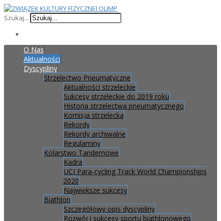
Szukaj...
O Nas
Aktualności
Dyscypliny
Strzelectwo Pneumatyczne
Aktualności strzeleckie
Sukcesy strzeleckie do 2019 roku
Historia strzelectwa pneumatycznego
Komisja strzelecka
Rekordy
Rekordy archiwalne
Regulaminy
Kolarstwo Tandemowe
Kadra
UCI Para-cycling Track World Championships
2020
Największe sukcesy
Biathlon
Szczegółowy opis dyscypliny
Rozwój i sukcesy sportu biathlonowego