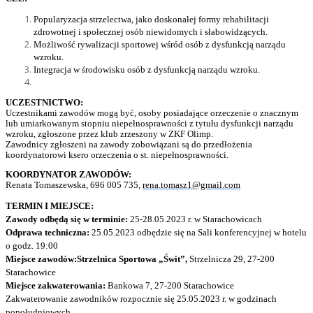
Popularyzacja strzelectwa, jako doskonałej formy rehabilitacji
zdrowotnej i społecznej osób niewidomych i słabowidzących.
Możliwość rywalizacji sportowej wśród osób z dysfunkcją narządu
wzroku.
Integracja w środowisku osób z dysfunkcją narządu wzroku.
UCZESTNICTWO:
Uczestnikami zawodów mogą być, osoby posiadające orzeczenie o znacznym
lub umiarkowanym stopniu niepełnosprawności z tytułu dysfunkcji narządu
wzroku, zgłoszone przez klub zrzeszony w ZKF Olimp.
Zawodnicy zgłoszeni na zawody zobowiązani są do przedłożenia
koordynatorowi ksero orzeczenia o st. niepełnosprawności.
KOORDYNATOR
ZAWODÓW:
Renata Tomaszewska, 696 005 735,
rena.tomasz1@gmail.com
TERMIN I MIEJSCE:
Zawody odbędą się w terminie:
25-28.05.2023
r. w
Starachowicach
Odprawa techniczna:
25.05.2023
odbędzie się na Sali konferencyjnej w hotelu
o godz. 19:00
Miejsce zawodów:
Strzelnica Sportowa „Świt”,
Strzelnicza 29, 27-200
Starachowice
Miejsce zakwaterowani
a:
Bankowa 7, 27-200 Starachowice
Zakwaterowanie zawodników rozpocznie się 25.05.2023 r.
w godzinach
popołudniowych.