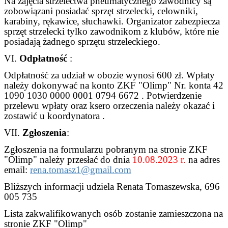
Na zajęcia strzelectwa pneumatycznego zawodnicy są
zobowiązani posiadać sprzęt strzelecki, celowniki,
karabiny, rękawice, słuchawki. Organizator zabezpiecza
sprzęt strzelecki tylko zawodnikom z klubów, które nie
posiadają żadnego sprzętu strzeleckiego.
VI.
Odpłatność
:
Odpłatność za udział w obozie wynosi 600 zł. Wpłaty
należy dokonywać na konto ZKF "Olimp" Nr. konta 42
1090 1030 0000 0001 0794 6672 . Potwierdzenie
przelewu wpłaty oraz ksero orzeczenia należy okazać i
zostawić u koordynatora .
VII.
Zgłoszenia
:
Zgłoszenia na formularzu pobranym na stronie ZKF
"Olimp" należy przesłać do dnia
10.08.2023 r.
na adres
email:
rena.tomasz1@gmail.com
Bliższych informacji udziela Renata Tomaszewska, 696
005 735
Lista zakwalifikowanych osób zostanie zamieszczona na
stronie ZKF "Olimp"