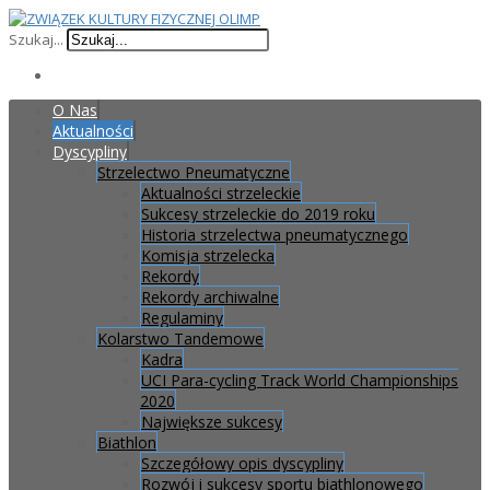
Szukaj...
O Nas
Aktualności
Dyscypliny
Strzelectwo Pneumatyczne
Aktualności strzeleckie
Sukcesy strzeleckie do 2019 roku
Historia strzelectwa pneumatycznego
Komisja strzelecka
Rekordy
Rekordy archiwalne
Regulaminy
Kolarstwo Tandemowe
Kadra
UCI Para-cycling Track World Championships
2020
Największe sukcesy
Biathlon
Szczegółowy opis dyscypliny
Rozwój i sukcesy sportu biathlonowego