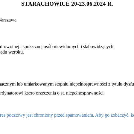
STARACHOWICE 20-23.06.2024 R.
Warszawa
i zdrowotnej i społecznej osób niewidomych i słabowidzących.
ządu wzroku.
acznym lub umiarkowanym stopniu niepełnosprawności z tytułu dysfu
dynatorowi ksero orzeczenia o st. niepełnosprawności.
res pocztowy jest chroniony przed spamowaniem. Aby go zobaczyć, kon