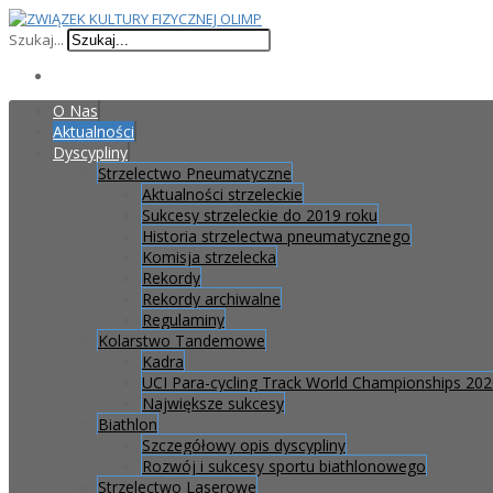
Szukaj...
O Nas
Aktualności
Dyscypliny
Strzelectwo Pneumatyczne
Aktualności strzeleckie
Sukcesy strzeleckie do 2019 roku
Historia strzelectwa pneumatycznego
Komisja strzelecka
Rekordy
Rekordy archiwalne
Regulaminy
Kolarstwo Tandemowe
Kadra
UCI Para-cycling Track World Championships 20
Największe sukcesy
Biathlon
Szczegółowy opis dyscypliny
Rozwój i sukcesy sportu biathlonowego
Strzelectwo Laserowe