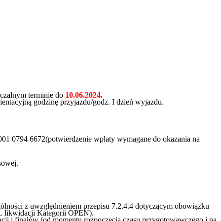
czalnym terminie do
10.06.2024.
entacyjną godzinę przyjazdu/godz. I dzień wyjazdu.
0001 0794 6672(potwierdzenie wpłaty wymagane do okazania na
sowej.
lności z uwzględnieniem przepisu 7.2.4.4 dotyczącym obowiązku
. likwidacji Kategorii OPEN).
kacji i finałów (od momentu rozpoczęcia czasu przygotowawczego i na