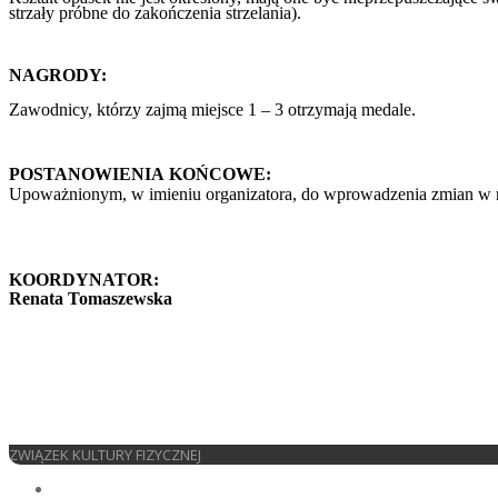
strzały próbne do zakończenia strzelania).
NAGRODY:
Zawodnicy, którzy zajmą miejsce 1 – 3 otrzymają medale.
POSTANOWIENIA KOŃCOWE:
Upoważnionym, w imieniu organizatora, do wprowadzenia zmian w nin
KOORDYNATOR:
Renata Tomaszewska
ZWIĄZEK KULTURY FIZYCZNEJ