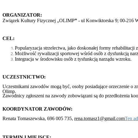
ORGANIZATOR:
Związek Kultury Fizycznej „OLIMP
”
- ul Konwiktorska 9; 00-216 
CEL:
Popularyzacja strzelectwa, jako doskonałej formy rehabilitacj
Możliwość rywalizacji sportowej wśród osób z dysfunkcją nar
Integracja w środowisku osób z tysfunkcją narządu wzroku.
UCZESTNICTWO:
Uczestnikami zawodów mogą być, osoby posiadające orzeczenie o zn
Olimp.
Zawodnicy zgłoszeni na zawody zobowiązani są do przedłożenia koor
KOORDYNATOR
ZAWODÓW:
Renata Tomaszewska, 696 005 735,
rena.tomasz1@gmail.com
Ten ad
TERMIN I MIEJSCE: