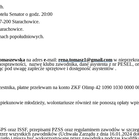
h.
otelu Senator o godz. 20:00
27-200 Starachowice.
arachowice.
inach popołudniowych.
Tomaszewska
na adres
e-
mail:
rena.tomasz1@gmail.com
w nieprzekra
nosprawności, nazwę klubu zawodnika, dane asystenta z nr PESEL, ori
rąc pod uwagę zaplecze sprzętowe i dostępność asystentów .
zestnika, płatne przelewam na konto ZKF Olimp 42 1090 1030 0000 
iekunowie młodzieży, wolontariusze również nie ponoszą opłaty wpi
PS oraz ISSF, przepisami PZSS oraz regulaminem zawodów w szczegó
 przez wszystkich zawodników (Uchwała Zarządu z dnia 16.01.2024 dot
 światło i muszą być wykorzystywane przez zawodnika podczas kwalifi