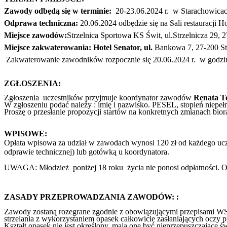
Zawody odbędą się w terminie:
20-23.06.2024
r. w Starachowicac
Odprawa techniczna:
20.06.2024
odbędzie się na Sali restauracji H
Miejsce zawodów:
Strzelnica Sportowa KS Świt, ul.
Strzelnicza 29, 
Miejsce zakwaterowania: Hotel Senator, ul.
Bankowa 7, 27-200 St
Zakwaterowanie zawodników rozpocznie się 20.06
.2024 r. w godz
ZGŁOSZENIA:
Zgłoszenia uczestników przyjmuje koordynator zawodów
Renata 
W zgłoszeniu podać należy : imię i nazwisko. PESEL, stopień niepeł
Proszę o przesłanie propozycji startów na konkretnych zmianach bio
WPISOWE:
Opłata wpisowa za udział w zawodach wynosi 120 zł od każdego uc
odprawie technicznej) lub gotówką u koordynatora.
UWAGA: Młodzież poniżej 18 roku życia nie ponosi odpłatności. Op
ZASADY PRZEPROWADZANIA ZAWODÓW: :
Zawody zostaną rozegrane zgodnie z obowiązującymi przepisami WS
strzelania z wykorzystaniem opasek całkowicie zasłaniających oczy
Kształt opasek nie jest określony, mają one być nieprzepuszczające