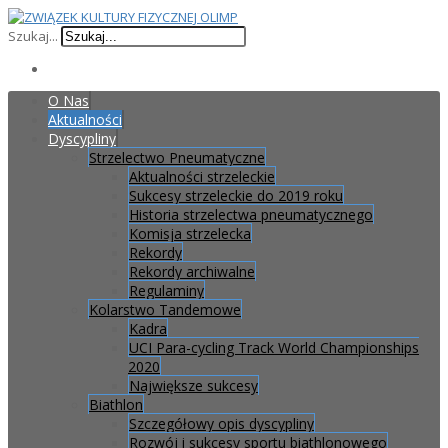
Szukaj...
O Nas
Aktualności
Dyscypliny
Strzelectwo Pneumatyczne
Aktualności strzeleckie
Sukcesy strzeleckie do 2019 roku
Historia strzelectwa pneumatycznego
Komisja strzelecka
Rekordy
Rekordy archiwalne
Regulaminy
Kolarstwo Tandemowe
Kadra
UCI Para-cycling Track World Championships
2020
Największe sukcesy
Biathlon
Szczegółowy opis dyscypliny
Rozwój i sukcesy sportu biathlonowego