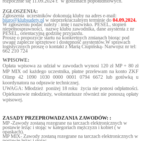
rozpocznie się 11.09.2024
r. w godzinach popołudniowych.
ZGŁOSZENIA:
Zgłoszenia uczestników dokonują kluby na adres e-mail:
biuro@klubsudety.pl
w nieprzekraczalnym terminie do
04.09.2024.
W zgłoszeniu podać należy : imię i nazwisko. PESEL, stopień
niepełnosprawności, nazwę klubu zawodnika, dane asystenta z nr
PESEL, orientacyjną godzinę przyjazdu.
Proszę o propozycje startu na konkretnych zmianach biorąc pod
uwagę zaplecze sprzętowe i dostępność asystentów.W sprawach
logistycznych proszę o kontakt z Marią Ciupińską- Narwojsz nr tel:
662 210 724
WPISOWE:
Opłata wpisowa za udział w zawodach wynosi 120 zł MP + 80 zł
MP MIX od każdego uczestnika, płatne przelewam na konto ZKF
Olimp 42 1090 1030 0000 0001 0794 6672 lub gotówką u
koordynatora na odprawie technicznej.
UWAGA: Młodzież poniżej 18 roku życia nie ponosi odpłatności.
Opiekunowie młodzieży, wolontariusze również nie ponoszą opłaty
wpisowej.
ZASADY PRZEPROWADZANIA ZAWODÓW: :
MP -Zawody zostaną rozegrane na tarczach elektronicznych w
postawie leżąc i stojąc w kategoriach mężczyzn i kobiet ( w
opaskach).
MP MIX- Zawody zostaną rozegrane na tarczach elektronicznych w
postawie leżąc i stojąc.