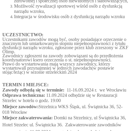
zdrowotnej i społecznej osób niewidomych i słabowidzących,
Możliwość rywalizacji sportowej wśród osób z dysfunkcją
narządu wzroku,
Integracja w środowisku osób z dysfunkcją narządu wzroku
UCZESTNICTWO:
Uczestnikami zawodów mogą być, osoby posiadające orzeczenie o
znacznym lub umiarkowanym stopniu niepełnosprawności z tytułu
dysfunkcji narządu wzroku, zgłoszone przez klub zrzeszony w ZKF
Olimp.
Zawodnicy zgłoszeni na zawody zobowiązani są do przedłożenia
koordynatorowi ksero orzeczenia o st. niepełnosprawności.
Prawo do wystartowania mają wszyscy zawodnicy, którzy
wystartowali przynajmniej w jednych zawodach(w postawie
stojąc/leżąc) w sezonie strzeleckim 2024
TERMIN I MIEJSCE:
Zawody odbędą się w terminie:
11-16.09.2024
r. we Wrocławiu
Odprawa techniczna:
11.09.2024
odbędzie się w Restauracji
Strzelec w hotelu o godz. 19:00
Miejsce zawodów:
Strzelnica WKS Śląsk, ul. Świątnicka
36, 52-
018 Wrocław
Miejsce zakwaterowania:
Domki na Strzelnicy, ul Świątnicka 36,
Hotel Strzelec ul. Świątnicka 36.
Zakwaterowanie zawodników