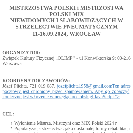
MISTRZOSTWA POLSKI i MISTRZOSTWA
POLSKI MIX
NIEWIDOMYCH I SŁABOWIDZĄCYCH W
STRZELECTWIE PNEUMATYCZNYM
11-16.09.2024, WROCŁAW
ORGANIZATOR:
Związek Kultury Fizycznej „OLIMP
”
- ul Konwiktorska 9; 00-216
Warszawa
KOORDYNATOR
ZAWODÓW:
Józef Plichta, 721 019 087,
jozefplichta1958@gmail.com
Ten adres
pocztowy jest chroniony przed spamowaniem. Aby go zobaczyć,
konieczne jest włączenie w przeglądarce obsługi JavaScript.
">
CEL:
Wyłonienie Mistrza, Mistrzyni oraz MIX Polski 2024 r.
Popularyzacja strzelectwa, jako doskonałej formy rehabilitacji