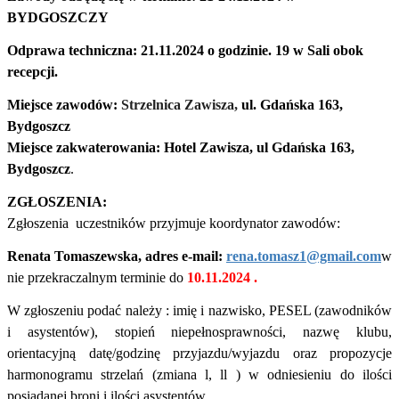
BYDGOSZCZY
Odprawa techniczna: 21.11.2024 o godzinie. 19 w Sali obok
recepcji.
Miejsce zawodów:
Strzelnica Zawisza,
ul. Gdańska 163,
Bydgoszcz
Miejsce zakwaterowania: Hotel Zawisza, ul Gdańska 163,
Bydgoszcz
.
ZGŁOSZENIA:
Zgłoszenia uczestników przyjmuje koordynator zawodów:
Renata Tomaszewska, adres e-mail:
rena.tomasz1@gmail.com
w
nie przekraczalnym terminie do
10.11.2024 .
W zgłoszeniu podać należy : imię i nazwisko, PESEL (zawodników
i asystentów), stopień niepełnosprawności, nazwę klubu,
orientacyjną datę/godzinę przyjazdu/wyjazdu oraz
propozycje
harmonogramu strzelań (zmiana l, ll ) w odniesieniu do ilości
posiadanej broni i ilości asystentów.