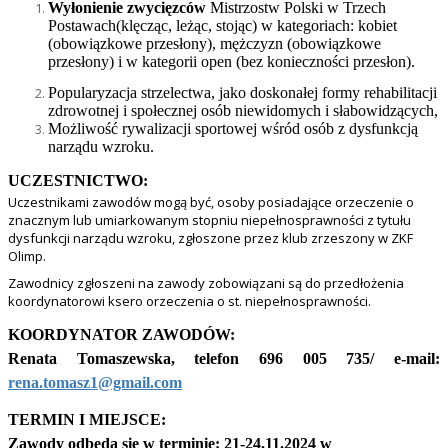
Wyłonienie zwycięzców
Mistrzostw Polski w Trzech
Postawach(klęcząc, leżąc, stojąc) w kategoriach: kobiet
(obowiązkowe przesłony), mężczyzn (obowiązkowe
przesłony) i w kategorii open (bez konieczności przesłon).
Popularyzacja strzelectwa, jako doskonałej formy rehabilitacji
zdrowotnej i społecznej osób niewidomych i słabowidzących,
Możliwość rywalizacji sportowej wśród osób z dysfunkcją
narządu wzroku.
UCZESTNICTWO:
Uczestnikami zawodów mogą być, osoby posiadające orzeczenie o
znacznym lub umiarkowanym stopniu niepełnosprawności z tytułu
dysfunkcji narządu wzroku, zgłoszone przez klub zrzeszony w ZKF
Olimp.
Zawodnicy zgłoszeni na zawody zobowiązani są do przedłożenia
koordynatorowi ksero orzeczenia o st. niepełnosprawności.
KOORDYNATOR
ZAWODÓW:
Renata Tomaszewska, telefon 696 005 735/ e-mail:
rena.tomasz1@gmail.com
TERMIN I MIEJSCE:
Zawody odbędą się w terminie: 21-24.11.2024 w