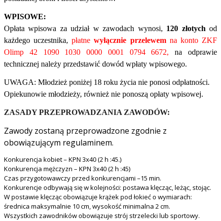
WPISOWE:
Opłata wpisowa za udział w zawodach wynosi,
120 złotych
od
każdego uczestnika,
płatne
wyłącznie przelewem
na konto ZKF
Olimp 42 1090 1030 0000 0001 0794 6672,
na odprawie
technicznej należy przedstawić dowód wpłaty wpisowego.
UWAGA: Młodzież poniżej 18 roku życia nie ponosi odpłatności.
Opiekunowie młodzieży, również nie ponoszą opłaty wpisowej.
ZASADY PRZEPROWADZANIA ZAWODÓW:
Zawody zostaną przeprowadzone zgodnie z
obowiązującym regulaminem.
Konkurencja kobiet – KPN 3x40 (2 h :45.)
Konkurencja mężczyzn – KPN 3x40 (2 h :45)
Czas przygotowawczy przed konkurencjami –15 min.
Konkurencje odbywają się w kolejności: postawa klęcząc, leżąc, stojąc.
W postawie klęcząc obowiązuje krążek pod łokieć o wymiarach:
średnica maksymalnie 10 cm, wysokość minimalna 2 cm.
Wszystkich zawodników obowiązuje strój strzelecki lub sportowy.