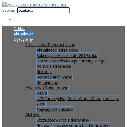
Szukaj...
O Nas
Aktualności
Dyscypliny
Strzelectwo Pneumatyczne
Aktualności strzeleckie
Sukcesy strzeleckie do 2019 roku
Historia strzelectwa pneumatycznego
Komisja strzelecka
Rekordy
Rekordy archiwalne
Regulaminy
Kolarstwo Tandemowe
Kadra
UCI Para-cycling Track World Championships
2020
Największe sukcesy
Biathlon
Szczegółowy opis dyscypliny
Rozwój i sukcesy sportu biathlonowego