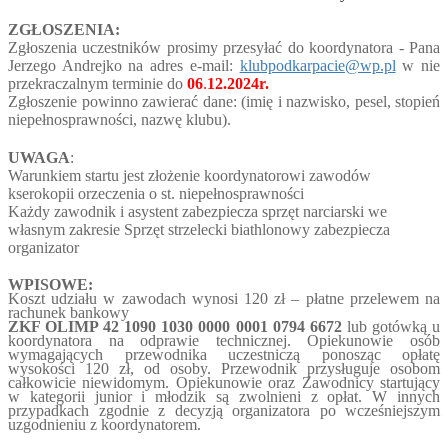
ZGŁOSZENIA:
Zgłoszenia uczestników prosimy przesyłać do koordynatora - Pana
Jerzego Andrejko na adres e-mail:
klubpodkarpacie@wp.pl
w nie
przekraczalnym terminie do
06
.
12.2024r.
Zgłoszenie powinno zawierać dane: (imię i nazwisko, pesel, stopień
niepełnosprawności, nazwę klubu).
UWAGA
:
Warunkiem startu jest złożenie koordynatorowi zawodów
kserokopii orzeczenia o st. niepełnosprawności
Każdy zawodnik i asystent zabezpiecza sprzęt narciarski we
własnym zakresie Sprzęt strzelecki biathlonowy zabezpiecza
organizator
WPISOWE:
Koszt udziału w zawodach wynosi 120 zł – płatne przelewem na
rachunek bankowy
ZKF OLIMP
42 1090 1030 0000 0001 0794 6672
lub
gotówką u
koordynatora na odprawie technicznej. Opiekunowie osób
wymagających przewodnika uczestniczą ponosząc opłatę
wysokości 120
zł
, od osoby. Przewodnik przysługuje osobom
całkowicie niewidomym. Opiekunowie oraz Zawodnicy startujący
w kategorii junior i młodzik są zwolnieni z opłat. W innych
przypadkach zgodnie z decyzją organizatora po wcześniejszym
uzgodnieniu z koordynatorem.