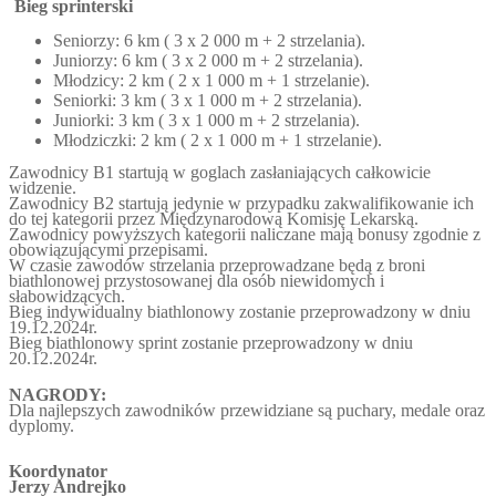
Bieg sprinterski
Seniorzy: 6 km ( 3 x 2 000 m + 2 strzelania).
Juniorzy: 6 km ( 3 x 2 000 m + 2 strzelania).
Młodzicy: 2 km ( 2 x 1 000 m + 1 strzelanie).
Seniorki: 3 km ( 3 x 1 000 m + 2 strzelania).
Juniorki: 3 km ( 3 x 1 000 m + 2 strzelania).
Młodziczki: 2 km ( 2 x 1 000 m + 1 strzelanie).
Zawodnicy B1 startują w goglach zasłaniających całkowicie
widzenie.
Zawodnicy B2 startują jedynie w przypadku zakwalifikowanie ich
do tej kategorii przez Międzynarodową Komisję Lekarską.
Zawodnicy powyższych kategorii naliczane mają bonusy zgodnie z
obowiązującymi przepisami.
W czasie zawodów strzelania przeprowadzane będą z broni
biathlonowej przystosowanej dla osób niewidomych i
słabowidzących.
Bieg indywidualny biathlonowy zostanie przeprowadzony w dniu
19.12.2024r.
Bieg biathlonowy sprint zostanie przeprowadzony w dniu
20.12.2024r.
NAGRODY:
Dla najlepszych zawodników przewidziane są puchary, medale oraz
dyplomy.
Koordynator
Jerzy Andrejko