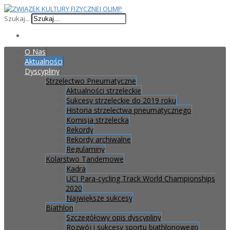
Szukaj...
O Nas
Aktualności
Dyscypliny
Strzelectwo Pneumatyczne
Aktualności strzeleckie
Sukcesy strzeleckie do 2019 roku
Historia strzelectwa pneumatycznego
Komisja strzelecka
Rekordy
Rekordy archiwalne
Regulaminy
Kolarstwo Tandemowe
Kadra
UCI Para-cycling Track World Championships
2020
Największe sukcesy
Biathlon
Szczegółowy opis dyscypliny
Rozwój i sukcesy sportu biathlonowego