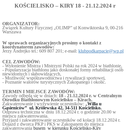
KOŚCIELISKO – KIRY 18 - 21.12.2024 r
ORGANIZATOR:
Związek Kultury Fizycznej „OLIMP” ul Konwiktorska 9, 00-216
Warszawa
W sprawach organizacyjnych prosimy o kontakt z
koordynatorem zawodów:
Jerzy Andrejko tel.: 609 807 201; e-mail:
klubpodkarpacie@wp.pl
CEL ZAWODÓW:
- Wyłonienie Mistrza i Mistrzyni Polski na rok 2024 w biathlonie,
- Popularyzacja biathlonu jako doskonałej formy rehabilitacji osób
niewidomych i słabowidzących,
- Możliwość współzawodnictwa i rywalizacji sportowej,
- Poznanie walorów turystycznych Zakopanego i okolic.
TERMIN I MIEJSCE ZAWODÓW:
Zawody odbędą się w dniach:
18
- 21.12.2024 r. w Centralnym
Ośrodku Biathlonowym Kościelisku – Kirach.
Zakwaterowanie i wyżywienie uczestników:
„
Willa u
Gąsieniców” ul. Królewska 42, 34-511 Kościelisko.
Odprawa techniczna
w dniu 18.12.2024 r. o godzinie 20.00 w
miejscu zakwaterowania.
Przyjazd i zakwaterowanie
uczestników od kolacji 18.12.2024 r.
Dojazd z
dworca PKP i PKS w Zakopanem do miejsca
zakwaterowania
busem w kierunku Kościelisko-Kiry