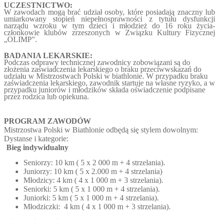
UCZESTNICTWO:
W zawodach mogą brać udział osoby, które posiadają znaczny lub
umiarkowany stopień niepełnosprawności z tytułu dysfunkcji
narządu wzroku w tym dzieci i młodzież do 16 roku życia-
członkowie klubów zrzeszonych w Związku Kultury Fizycznej
„OLIMP".
BADANIA LEKARSKIE:
Podczas odprawy technicznej zawodnicy zobowiązani są do
złożenia zaświadczenia lekarskiego o braku przeciwwskazań do
udziału w Mistrzostwach Polski w biathlonie. W przypadku braku
zaświadczenia lekarskiego, zawodnik startuje na własne ryzyko, a w
przypadku juniorów i młodzików składa oświadczenie podpisane
przez rodzica lub opiekuna.
PROGRAM ZAWODÓW
Mistrzostwa Polski w Biathlonie odbędą się stylem dowolnym:
Dystanse i kategorie:
Bieg indywidualny
Seniorzy: 10 km ( 5 x 2 000 m + 4 strzelania).
Juniorzy: 10 km ( 5 x 2.000 m + 4 strzelania)
Młodzicy: 4 km ( 4 x 1 000 m + 3 strzelania).
Seniorki: 5 km ( 5 x 1 000 m + 4 strzelania).
Juniorki: 5 km ( 5 x 1 000 m + 4 strzelania).
Młodziczki: 4 km ( 4 x 1 000 m + 3 strzelania).