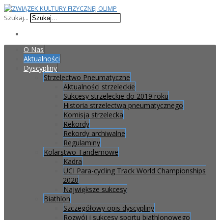
Szukaj...
O Nas
Aktualności
Dyscypliny
Strzelectwo Pneumatyczne
Aktualności strzeleckie
Sukcesy strzeleckie do 2019 roku
Historia strzelectwa pneumatycznego
Komisja strzelecka
Rekordy
Rekordy archiwalne
Regulaminy
Kolarstwo Tandemowe
Kadra
UCI Para-cycling Track World Championships
2020
Największe sukcesy
Biathlon
Szczegółowy opis dyscypliny
Rozwój i sukcesy sportu biathlonowego