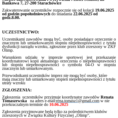
Bankowa 7, 27-200 Starachowice
Zakwaterowanie uczestników rozpocznie się od kolacji
19.06.2025
od godzin popołudniowych
do śniadania
22.06.2025 od
godz.8.00.
UCZESTNICTWO:
Uczestnikami zawodów mogą być, osoby posiadające orzeczenie o
znacznym lub umiarkowanym stopniu niepełnosprawności z tytułu
dysfunkcji narządu wzroku, zgłoszone przez klub zrzeszony w ZKF
Olimp.
Warunkiem udziału w imprezie sportowej jest przekazanie
koordynatorowi kopii aktualnego orzeczenia o niepełnosprawności
lub stopniu niepełnosprawności o symbolu 04-O w stopniu
znacznym lub umiarkowanym.
Przewodnikami uczestników imprez nie mogą być osoby, które
mają znaczny lub umiarkowany stopień niepełnosprawności z tytułu
utraty wzroku
ZGŁOSZENIA:
Zgłoszenia uczestników przyjmuje koordynator zawodów
Renata
Tomaszewska
na adres e-mail:
rena.tomasz1@gmail.com
w nie
przekraczalnym terminie do
10.06.2025
Zgłoszenia przyjmowane będą tylko za pośrednictwem klubów
zrzeszonych w Związku Kultury Fizycznej „Olimp”.