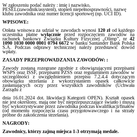
W zgłoszeniu podać należy : imię i nazwisko,
PESEL(zawodnik/asystent), stopień niepełnosprawności, nazwę
klubu zawodnika oraz numer licencji sportowej (np. UCI ID).
WPISOWE:
Opłata wpisowa za udział w zawodach wynosi
120 zł
od każdego
uczestnika
płatne
wyłącznie
przed rozpoczęciem zawodów na
rachunek bankowy Związku Kultury Fizycznej „Olimp”, nr
42
1090 1030 0000 0001 0794 6672
w banku Santander Bank Polska
S.A. Podczas odprawy technicznej należy przedstawić dowód
wpłaty.
ZASADY PRZEPROWADZANIA ZAWODÓW: :
Zawody zostaną rozegrane zgodnie z obowiązującymi przepisami
WSPS oraz ISSF, przepisami PZSS oraz regulaminem zawodów w
szczególności z uwzględnieniem przepisu 7.2.4.4 dotyczącym
obowiązku strzelania z wykorzystaniem opasek całkowicie
zasłaniających oczy przez wszystkich zawodników (Uchwała
Zarządu z
dnia 16.01.2024 dot. likwidacji Kategorii OPEN). Kształt opasek
nie jest określony, mają one być nieprzepuszczające światło i muszą
być wykorzystywane przez zawodnika podczas kwalifikacji/finałów
(od momentu rozpoczęcia czasu przygotowawczego i na strzały
próbne do zakończenia strzelania).
NAGRODY:
Zawodnicy, którzy zajmą miejsca 1-3 otrzymają medale.