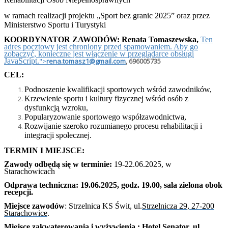
w ramach realizacji projektu „Sport bez granic 2025” oraz przez
Ministerstwo Sportu i Turystyki
KOORDYNATOR ZAWODÓW: Renata Tomaszewska,
Ten
adres pocztowy jest chroniony przed spamowaniem. Aby go
zobaczyć, konieczne jest włączenie w przeglądarce obsługi
JavaScript.
">
rena.tomasz1@gmail.com
, 696005735
CEL:
Podnoszenie kwalifikacji sportowych wśród zawodników,
Krzewienie sportu i kultury fizycznej wśród osób z
dysfunkcją wzroku,
Popularyzowanie sportowego współzawodnictwa,
Rozwijanie szeroko rozumianego procesu rehabilitacji i
integracji społecznej.
TERMIN I MIEJSCE:
Zawody odbędą się w terminie:
19-22.06.2025, w
Starachowicach
Odprawa techniczna: 19.06.2025, godz. 19.00, sala zielona obok
recepcji.
Miejsce zawodów
: Strzelnica KS Świt, ul.
Strzelnicza 29, 27-200
Starachowice
.
Miejsce zakwaterowania i wyżywienia : Hotel Senator, ul.