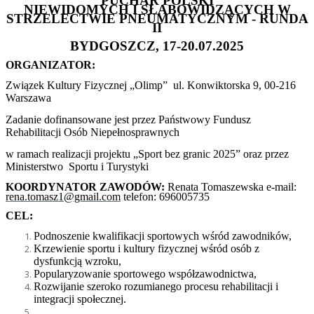
PUCHAR POLSKI
NIEWIDOMYCH I SŁABOWIDZĄCYCH
W
STRZELECTWIE
PNEUMATYCZNYM - RUNDA
II
BYDGOSZCZ, 17-20.07.2025
ORGANIZATOR:
Związek Kultury Fizycznej „Olimp” ul. Konwiktorska 9, 00-216
Warszawa
Zadanie dofinansowane jest przez Państwowy Fundusz
Rehabilitacji Osób Niepełnosprawnych
w ramach realizacji projektu „Sport bez granic 2025” oraz przez
Ministerstwo Sportu i Turystyki
KOORDYNATOR ZAWODÓW:
Renata Tomaszewska e-mail:
rena.tomasz1@gmail.com
telefon: 696005735
CEL:
Podnoszenie kwalifikacji sportowych wśród zawodników,
Krzewienie sportu i kultury fizycznej wśród osób z
dysfunkcją wzroku,
Popularyzowanie sportowego współzawodnictwa,
Rozwijanie szeroko rozumianego procesu rehabilitacji i
integracji społecznej.