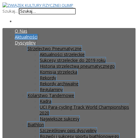
Szukaj...
O Nas
Aktualności
Dyscypliny
Strzelectwo Pneumatyczne
Aktualności strzeleckie
Sukcesy strzeleckie do 2019 roku
Historia strzelectwa pneumatycznego
Komisja strzelecka
Rekordy
Rekordy archiwalne
Regulaminy
Kolarstwo Tandemowe
Kadra
UCI Para-cycling Track World Championships
2020
Największe sukcesy
Biathlon
Szczegółowy opis dyscypliny
Rozwój i sukcesy sportu biathlonowego