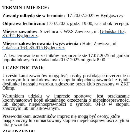
TERMIN I MIEJSCE:
Zawody odbędą się w terminie:
17-20.07.2025 w Bydgoszczy
Odprawa techniczna:
17.07.2025, godz. 19.00, sala obok recepcji.
Miejsce zawodów
: Strzelnica CWZS Zawisza , ul.
Gdańska 163,
85-915 Bydgoszcz
.
Miejsce zakwaterowania i wyżywienia :
Hotel Zawisza , ul.
Gdańska 163, 85-915 Bydgoszcz
.
Zakwaterowanie uczestników rozpocznie się 17.07.2025 od godzin
popołudniowych do śniadania20.07.2025 od godz.8.00.
UCZESTNICTWO:
Uczestnikami zawodów mogą być, osoby posiadające orzeczenie o
znacznym lub umiarkowanym stopniu niepełnosprawności z tytułu
dysfunkcji narządu wzroku, zgłoszone przez klub zrzeszony w ZKF
Olimp.
Warunkiem udziału w imprezie sportowej jest przekazanie
koordynatorowi kopii aktualnego orzeczenia o niepełnosprawności
lub stopniu niepełnosprawności o symbolu 04-O w stopniu
znacznym lub umiarkowanym.
Przewodnikami uczestników imprez nie mogą być osoby, które
mają znaczny lub umiarkowany stopień niepełnosprawności z tytułu
utraty wzroku.
ZGŁOSZENIA: