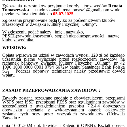
Zgłoszenia uczestników przyjmuje koordynator zawodów
Renata
Tomaszewska
na adres e-mail:
rena.tomasz1@gmail.com
w nie
przekraczalnym terminie do
05.07.2025.
Zgłoszenia przyjmowane będą tylko za pośrednictwem klubów
zrzeszonych w Związku Kultury Fizycznej „Olimp”.
W zgłoszeniu podać należy : imię i nazwisko,
PESEL(zawodnik/asystent), stopień niepełnosprawności, nazwę
klubu zawodnika.
WPISOWE:
Opłata wpisowa za udział w zawodach wynosi
, 120 zł
od każdego
uczestnika
płatne wyłącznie przed rozpoczęciem zawodów na
rachunek bankowy Związku Kultury Fizycznej „Olimp”, nr 42
1090 1030 0000 0001 0794 6672w banku Santander Bank Polska
S.A. Podczas odprawy technicznej należy przedstawić dowód
wpłaty.
ZASADY PRZEPROWADZANIA ZAWODÓW: :
Zawody zostaną rozegrane zgodnie z obowiązującymi przepisami
WSPS oraz ISSF, przepisami PZSS oraz regulaminem zawodów w
szczególności z uwzględnieniem przepisu 7.2.4.4 dotyczącym
obowiązku strzelania z wykorzystaniem opasek całkowicie
zasłaniających oczy przez wszystkich zawodników (Uchwała
Zarządu z
dnia 16.01.2024 dot. likwidacji Kategorii OPEN). Kształt opasek