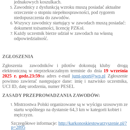
jednakowych koszulkach.
Zawodnicy z dysfunkcją wzroku muszą posiadać aktualne
orzeczenie o stopniu niepełnosprawności, pod rygorem
niedopuszczenia do zawodów.
Wszyscy zawodnicy startujący w zawodach muszą posiadać:
dokument tożsamości, licencję PZKol.
Każdy uczestnik bierze udział w zawodach na własną
odpowiedzialność.
ZGŁOSZENIA
Zgłoszenia zawodników i pilotów dokonują kluby drogą
elektroniczną w nieprzekraczalnym terminie do dnia
19 września
2025 r. godz.23:59
na adres e-mail
jumi-sport@wp.pl
Zgłoszenie
powinno zawierać następujące dane: imię i nazwisko uczestnika,
UCI ID, datę urodzenia, numer PESEL
ZASADY PRZEPROWADZANIA ZAWODÓW:
Mistrzostwa Polski organizowane są w wyścigu szosowym ze
startu wspólnego na dystansie 64,3 km w kategorii kobiet i
mężczyzn.
Szczegółowe informacje:
http://karkonoskiestowarzyszenie.pl/?
p=2895