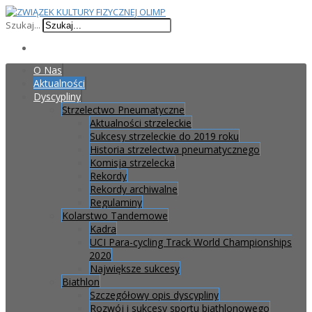
Szukaj...
O Nas
Aktualności
Dyscypliny
Strzelectwo Pneumatyczne
Aktualności strzeleckie
Sukcesy strzeleckie do 2019 roku
Historia strzelectwa pneumatycznego
Komisja strzelecka
Rekordy
Rekordy archiwalne
Regulaminy
Kolarstwo Tandemowe
Kadra
UCI Para-cycling Track World Championships
2020
Największe sukcesy
Biathlon
Szczegółowy opis dyscypliny
Rozwój i sukcesy sportu biathlonowego