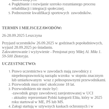
Pogłębianie i rozwijanie szeroko rozumianego procesu
rehabilitacji i integracji społecznej.
Podnoszenie kwalifikacji sportowych zawodników.
TERMIN I MIEJSCEZAWODÓW:
26-28.09.2025 Leszczyna
Przyjazd uczestników 26.09.2025 w godzinach popołudniowych,
wyjazd 28.09.2025 po śniadaniu.
Zakwaterowanie i wyżywienie - Pensjonat przy Miłej
Al. Miła 1.
59-500 Złotoryja
.
UCZESTNICTWO:
Prawo uczestnictwa w zawodach mają zawodnicy z
niepełnosprawnością narządu wzroku w stopniu znacznym
lub umiarkowanym wraz z pełnosprawnymi przewodnikami.
Przewodnik musi mieć ukończone 18 lat.
Przewodnikiem nie może być:
-zawodnik grupy zawodowej zarejestrowanej w UCI
- aktualny reprezentant Polski kategorii Elita, który w 2025
roku startował w ME, PŚ lub MŚ.
Załogi startują w sztywnych kaskach ochronnych i w