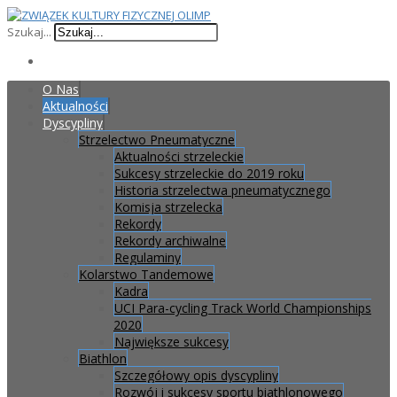
Szukaj...
O Nas
Aktualności
Dyscypliny
Strzelectwo Pneumatyczne
Aktualności strzeleckie
Sukcesy strzeleckie do 2019 roku
Historia strzelectwa pneumatycznego
Komisja strzelecka
Rekordy
Rekordy archiwalne
Regulaminy
Kolarstwo Tandemowe
Kadra
UCI Para-cycling Track World Championships
2020
Największe sukcesy
Biathlon
Szczegółowy opis dyscypliny
Rozwój i sukcesy sportu biathlonowego