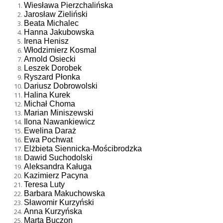
Wiesława Pierzchalińska
Jarosław Zieliński
Beata Michalec
Hanna Jakubowska
Irena Henisz
Włodzimierz Kosmal
Arnold Osiecki
Leszek Dorobek
Ryszard Płonka
Dariusz Dobrowolski
Halina Kurek
Michał Choma
Marian Miniszewski
Ilona Nawankiewicz
Ewelina Daraż
Ewa Pochwat
Elżbieta Siennicka-Mościbrodzka
Dawid Suchodolski
Aleksandra Kaługa
Kazimierz Pacyna
Teresa Luty
Barbara Makuchowska
Sławomir Kurzyński
Anna Kurzyńska
Marta Buczon