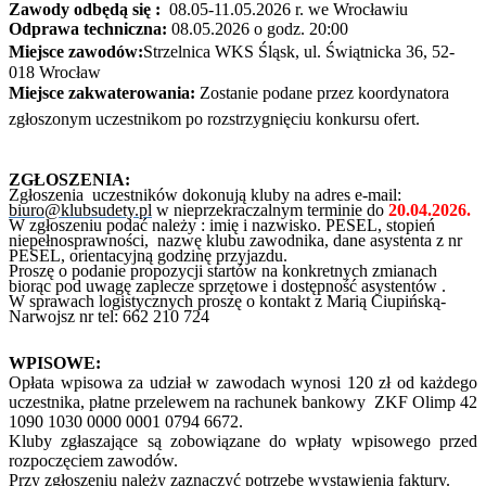
Zawody odbędą się :
08.05-11.05.2026
r. we Wrocławiu
Odprawa techniczna:
08.05.202
6 o godz. 20:00
Miejsce zawodów:
Strzelnica WKS Śląsk, ul. Świątnicka
36, 52-
018 Wrocław
Miejsce zakwaterowania:
Zostanie podane przez koordynatora
zgłoszonym uczestnikom po rozstrzygnięciu konkursu ofert.
ZGŁOSZENIA:
Zgłoszenia uczestników dokonują kluby na adres e-mail:
biuro@klubsudety.pl
w nieprzekraczalnym terminie do
20.04.2026.
W zgłoszeniu podać należy : imię i nazwisko. PESEL, stopień
niepełnosprawności, nazwę klubu zawodnika, dane asystenta z nr
PESEL, orientacyjną godzinę przyjazdu.
Proszę o podanie propozycji startów na konkretnych zmianach
biorąc pod uwagę zaplecze sprzętowe i dostępność asystentów .
W sprawach logistycznych proszę o kontakt z Marią Ciupińską-
Narwojsz nr tel: 662 210 724
WPISOWE:
Opłata wpisowa za udział w zawodach wynosi 120 zł od każdego
uczestnika, płatne przelewem na rachunek bankowy ZKF Olimp 42
1090 1030 0000 0001 0794 6672.
Kluby zgłaszające są zobowiązane do wpłaty wpisowego przed
rozpoczęciem zawodów.
Przy zgłoszeniu należy zaznaczyć potrzebę wystawienia faktury.