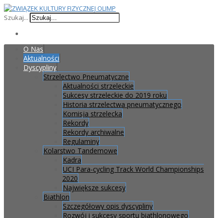
Szukaj...
O Nas
Aktualności
Dyscypliny
Strzelectwo Pneumatyczne
Aktualności strzeleckie
Sukcesy strzeleckie do 2019 roku
Historia strzelectwa pneumatycznego
Komisja strzelecka
Rekordy
Rekordy archiwalne
Regulaminy
Kolarstwo Tandemowe
Kadra
UCI Para-cycling Track World Championships
2020
Największe sukcesy
Biathlon
Szczegółowy opis dyscypliny
Rozwój i sukcesy sportu biathlonowego