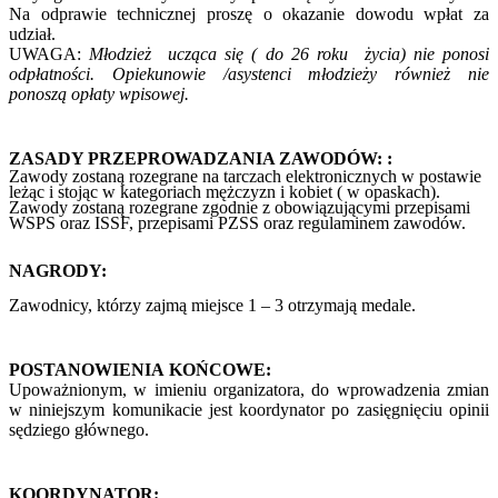
Na odprawie technicznej proszę o okazanie dowodu wpłat za
udział.
UWAGA:
Młodzież ucząca się ( do 26 roku życia) nie ponosi
odpłatności. Opiekunowie /asystenci młodzieży również nie
ponoszą opłaty wpisowej.
ZASADY PRZEPROWADZANIA ZAWODÓW: :
Zawody zostaną rozegrane na tarczach elektronicznych w postawie
leżąc i stojąc w kategoriach mężczyzn i kobiet ( w opaskach).
Zawody zostaną rozegrane zgodnie z obowiązującymi przepisami
WSPS oraz ISSF, przepisami PZSS oraz regulaminem zawodów.
NAGRODY:
Zawodnicy, którzy zajmą miejsce 1 – 3 otrzymają medale.
POSTANOWIENIA KOŃCOWE:
Upoważnionym, w imieniu organizatora, do wprowadzenia zmian
w niniejszym komunikacie jest koordynator po zasięgnięciu opinii
sędziego głównego.
KOORDYNATOR: