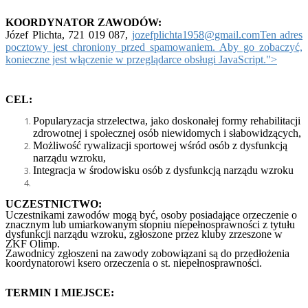
KOORDYNATOR
ZAWODÓW:
Józef Plichta, 721 019 087,
jozefplichta1958@gmail.com
Ten adres
pocztowy jest chroniony przed spamowaniem. Aby go zobaczyć,
konieczne jest włączenie w przeglądarce obsługi JavaScript.
">
CEL:
Popularyzacja strzelectwa, jako doskonałej formy rehabilitacji
zdrowotnej i społecznej osób niewidomych i słabowidzących,
Możliwość rywalizacji sportowej wśród osób z dysfunkcją
narządu wzroku,
Integracja w środowisku osób z dysfunkcją narządu wzroku
UCZESTNICTWO:
Uczestnikami zawodów mogą być, osoby posiadające orzeczenie o
znacznym lub umiarkowanym stopniu niepełnosprawności z tytułu
dysfunkcji narządu wzroku, zgłoszone przez kluby zrzeszone w
ZKF Olimp.
Zawodnicy zgłoszeni na zawody zobowiązani są do przedłożenia
koordynatorowi ksero orzeczenia o st. niepełnosprawności.
TERMIN I MIEJSCE: