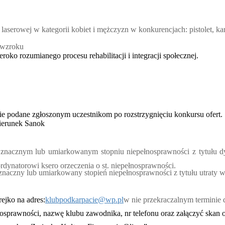
laserowej w kategorii kobiet i mężczyzn w konkurencjach: pistolet, k
ą wzroku
roko rozumianego procesu rehabilitacji i integracji społecznej.
ie podane zgłoszonym uczestnikom po rozstrzygnięciu konkursu ofert.
ierunek Sanok
znacznym lub umiarkowanym stopniu niepełnosprawności z tytułu d
dynatorowi ksero orzeczenia o st. niepełnosprawności.
naczny lub umiarkowany stopień niepełnosprawności z tytułu utraty 
ejko na adres:
klubpodkarpacie@wp.pl
w nie przekraczalnym terminie
osprawności, nazwę klubu zawodnika, nr telefonu oraz załączyć skan o