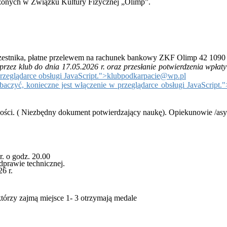
zonych w Związku Kultury Fizycznej „Olimp”.
czestnika, płatne przelewem na rachunek bankowy ZKF Olimp 42 1090
przez klub do dnia 17.05.2026 r. oraz przesłanie potwierdzenia wpłat
zeglądarce obsługi JavaScript.
">
klubpodkarpacie@wp.pl
czyć, konieczne jest włączenie w przeglądarce obsługi JavaScript.
"
ności. ( Niezbędny dokument potwierdzający naukę).
Opiekunowie /asys
r. o godz. 20.00
odprawie technicznej.
6 r.
órzy zajmą miejsce 1- 3 otrzymają medale