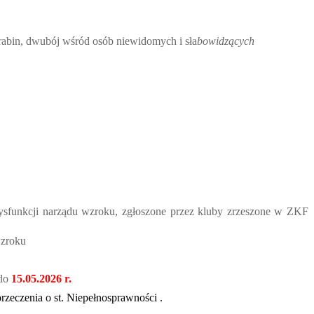
arabin, dwubój wśród osób niewidomych i sła
bowidzących
ysfunkcji narządu wzroku, zgłoszone przez kluby zrzeszone w ZKF
wzroku
 do
15.05.2026 r.
rzeczenia o st. Niepełnosprawności .