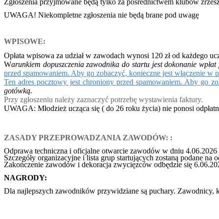
Zgłoszenia przyjmowane będą tylko za pośrednictwem klubów zrzes
UWAGA! Niekompletne zgłoszenia nie będą brane pod uwagę
WPISOWE:
Opłata wpisowa za udział w zawodach wynosi 120 zł od każdego u
W
arunkiem dopuszczenia zawodnika do startu jest dokonanie wpłat 
przed spamowaniem. Aby go zobaczyć, konieczne jest włączenie w pr
Ten adres pocztowy jest chroniony przed spamowaniem. Aby go zoba
gotówką.
Przy zgłoszeniu należy zaznaczyć potrzebę wystawienia faktury.
UWAGA: Młodzież ucząca się ( do 26 roku życia) nie ponosi odpłat
ZASADY PRZEPROWADZANIA ZAWODÓW: :
Odprawa techniczna i oficjalne otwarcie zawodów w dniu 4.06.2026 
Szczegóły organizacyjne i lista grup startujących zostaną podane na 
Zakończenie zawodów i dekoracja zwycięzców odbędzie się 6.06.202
NAGRODY:
Dla najlepszych zawodników przywidziane są puchary. Zawodnicy, kt
.