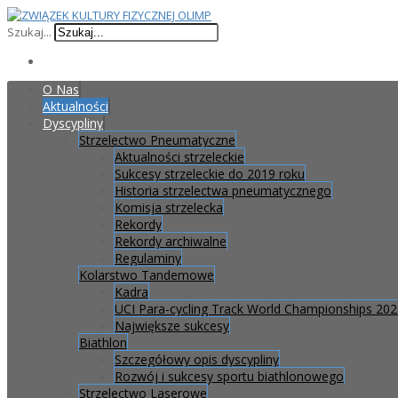
Szukaj...
O Nas
Aktualności
Dyscypliny
Strzelectwo Pneumatyczne
Aktualności strzeleckie
Sukcesy strzeleckie do 2019 roku
Historia strzelectwa pneumatycznego
Komisja strzelecka
Rekordy
Rekordy archiwalne
Regulaminy
Kolarstwo Tandemowe
Kadra
UCI Para-cycling Track World Championships 20
Największe sukcesy
Biathlon
Szczegółowy opis dyscypliny
Rozwój i sukcesy sportu biathlonowego
Strzelectwo Laserowe