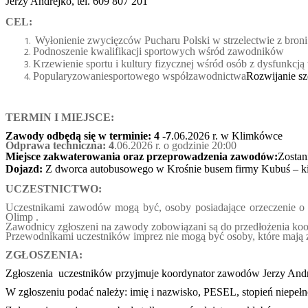
Jerzy Andrejko, tel. 609 807 201
CEL:
Wyłonienie zwycięzców Pucharu Polski w strzelectwie z broni 
Podnoszenie kwalifikacji sportowych wśród zawodników
Krzewienie sportu i kultury fizycznej wśród osób z dysfunkcj
Popularyzowaniesportowego współzawodnictwa
Rozwijanie sze
TERMIN I MIEJSCE:
Zawody odbędą się w terminie: 4 -7
.06.2026 r. w Klimkówce
Odprawa techniczna: 4
.06.2026 r. o godzinie 20:00
Miejsce zakwaterowania oraz przeprowadzenia zawodów:
Zostan
Dojazd:
Z dworca autobusowego w Krośnie busem firmy Kubuś – k
UCZESTNICTWO
:
Uczestnikami zawodów mogą być, osoby posiadające orzeczenie o 
Olimp .
Zawodnicy zgłoszeni na zawody zobowiązani są do przedłożenia koor
Przewodnikami uczestników imprez nie mogą być osoby, które mają z
ZGŁOSZENIA:
Zgłoszenia uczestników przyjmuje koordynator zawodów Jerzy Andr
W zgłoszeniu podać należy: imię i nazwisko, PESEL, stopień niepełn