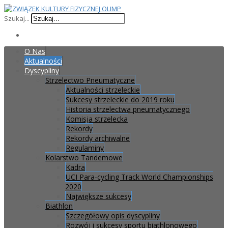
Szukaj...
O Nas
Aktualności
Dyscypliny
Strzelectwo Pneumatyczne
Aktualności strzeleckie
Sukcesy strzeleckie do 2019 roku
Historia strzelectwa pneumatycznego
Komisja strzelecka
Rekordy
Rekordy archiwalne
Regulaminy
Kolarstwo Tandemowe
Kadra
UCI Para-cycling Track World Championships
2020
Największe sukcesy
Biathlon
Szczegółowy opis dyscypliny
Rozwój i sukcesy sportu biathlonowego