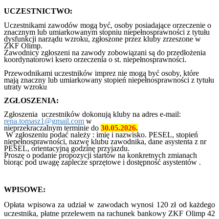
UCZESTNICTWO:
Uczestnikami zawodów mogą być, osoby posiadające orzeczenie o
znacznym lub umiarkowanym stopniu niepełnosprawności z tytułu
dysfunkcji narządu wzroku, zgłoszone przez kluby zrzeszone w
ZKF Olimp.
Zawodnicy zgłoszeni na zawody zobowiązani są do przedłożenia
koordynatorowi ksero orzeczenia o st. niepełnosprawności.
Przewodnikami uczestników imprez nie mogą być osoby, które
mają znaczny lub umiarkowany stopień niepełnosprawności z tytułu
utraty wzroku
ZGŁOSZENIA:
Zgłoszenia uczestników dokonują kluby na adres e-mail:
rena.tomasz1@gmail.com
w
nieprzekraczalnym terminie do
30.05.2026.
W zgłoszeniu podać należy : imię i nazwisko. PESEL, stopień
niepełnosprawności, nazwę klubu zawodnika, dane asystenta z nr
PESEL, orientacyjną godzinę przyjazdu.
Proszę o podanie propozycji startów na konkretnych zmianach
biorąc pod uwagę zaplecze sprzętowe i dostępność asystentów .
WPISOWE:
Opłata wpisowa za udział w zawodach wynosi 120 zł od każdego
uczestnika, płatne przelewem na rachunek bankowy ZKF Olimp 42