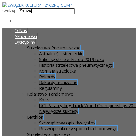
Szukaj...
O Nas
Aktualności
Dyscypliny
Strzelectwo Pneumatyczne
Aktualności strzeleckie
Sukcesy strzeleckie do 2019 roku
Historia strzelectwa pneumatycznego
Komisja strzelecka
Rekordy
Rekordy archiwalne
Regulaminy
Kolarstwo Tandemowe
Kadra
UCI Para-cycling Track World Championships 20
Największe sukcesy
Biathlon
Szczegółowy opis dyscypliny
Rozwój i sukcesy sportu biathlonowego
Strzelectwo Laserowe