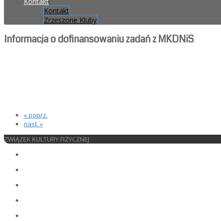
Kontakt
Kontakt
Zrzeszone Kluby
Informacja o dofinansowaniu zadań z MKDNiS
« poprz.
nast. »
ZWIĄZEK KULTURY FIZYCZNEJ