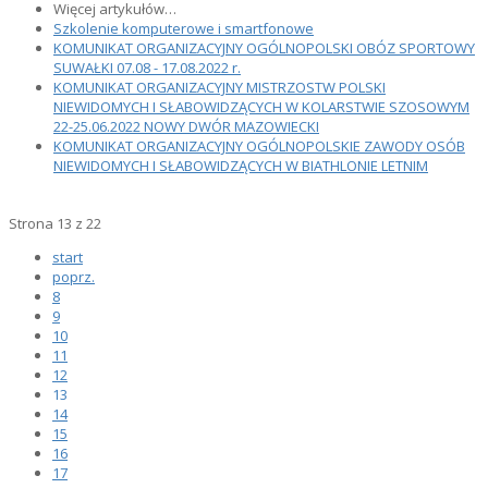
Więcej artykułów…
Szkolenie komputerowe i smartfonowe
KOMUNIKAT ORGANIZACYJNY OGÓLNOPOLSKI OBÓZ SPORTOWY
SUWAŁKI 07.08 - 17.08.2022 r.
KOMUNIKAT ORGANIZACYJNY MISTRZOSTW POLSKI
NIEWIDOMYCH I SŁABOWIDZĄCYCH W KOLARSTWIE SZOSOWYM
22-25.06.2022 NOWY DWÓR MAZOWIECKI
KOMUNIKAT ORGANIZACYJNY OGÓLNOPOLSKIE ZAWODY OSÓB
NIEWIDOMYCH I SŁABOWIDZĄCYCH W BIATHLONIE LETNIM
Strona 13 z 22
start
poprz.
8
9
10
11
12
13
14
15
16
17