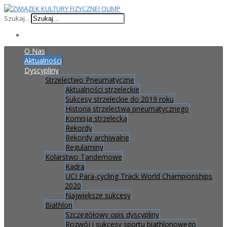
Szukaj...
O Nas
Aktualności
Dyscypliny
Strzelectwo Pneumatyczne
Aktualności strzeleckie
Sukcesy strzeleckie do 2019 roku
Historia strzelectwa pneumatycznego
Komisja strzelecka
Rekordy
Rekordy archiwalne
Regulaminy
Kolarstwo Tandemowe
Kadra
UCI Para-cycling Track World Championships
2020
Największe sukcesy
Biathlon
Szczegółowy opis dyscypliny
Rozwój i sukcesy sportu biathlonowego