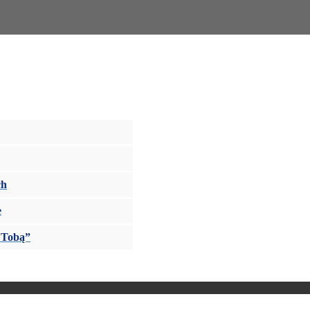
ch
e
z Tobą”