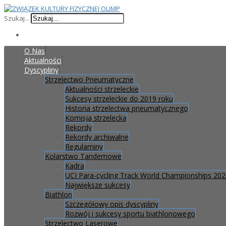
Szukaj...
O Nas
Aktualności
Dyscypliny
Strzelectwo Pneumatyczne
Aktualności strzeleckie
Sukcesy strzeleckie do 2019 roku
Historia strzelectwa pneumatycznego
Komisja strzelecka
Rekordy
Rekordy archiwalne
Regulaminy
Kolarstwo Tandemowe
Kadra
UCI Para-cycling Track World Championships 20
Największe sukcesy
Biathlon
Szczegółowy opis dyscypliny
Rozwój i sukcesy sportu biathlonowego
Strzelectwo Laserowe