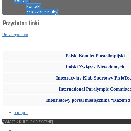
Kontakt
Kontakt
Zrzeszone Kluby
Przydatne linki
Uncategorised
Polski Komitet Paraolimpijski
Polski Związek Niewidomych
Integracyjny Klub Sportowy FizjoTe
International Paralympic Committe
Internetowy portal miesięcznika “Razem 
« poprz.
ZWIĄZEK KULTURY FIZYCZNEJ