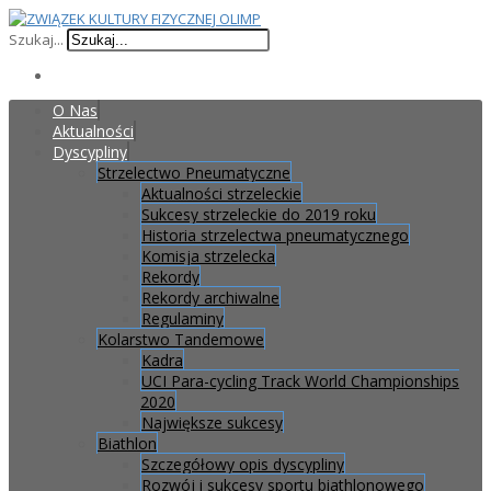
Szukaj...
O Nas
Aktualności
Dyscypliny
Strzelectwo Pneumatyczne
Aktualności strzeleckie
Sukcesy strzeleckie do 2019 roku
Historia strzelectwa pneumatycznego
Komisja strzelecka
Rekordy
Rekordy archiwalne
Regulaminy
Kolarstwo Tandemowe
Kadra
UCI Para-cycling Track World Championships
2020
Największe sukcesy
Biathlon
Szczegółowy opis dyscypliny
Rozwój i sukcesy sportu biathlonowego