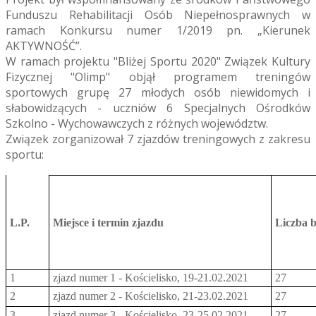
Funduszu Rehabilitacji Osób Niepełnosprawnych w
ramach Konkursu numer 1/2019 pn. „Kierunek
AKTYWNOŚĆ”.
W ramach projektu "Bliżej Sportu 2020" Związek Kultury
Fizycznej "Olimp" objął programem treningów
sportowych grupę 27 młodych osób niewidomych i
słabowidzących - uczniów 6 Specjalnych Ośrodków
Szkolno - Wychowawczych z różnych województw.
Związek zorganizował 7 zjazdów treningowych z zakresu
sportu:
L.P.
Miejsce i termin zjazdu
Liczba b
1
zjazd numer 1 - Kościelisko, 19-21.02.2021
27
2
zjazd numer 2 - Kościelisko, 21-23.02.2021
27
3
zjazd numer 3 - Kościelisko, 23-25.02.2021
27