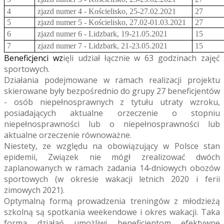
4
zjazd numer 4 - Kościelisko, 25-27.02.2021
27
5
zjazd numer 5 - Kościelisko, 27.02-01.03.2021
27
6
zjazd numer 6 - Lidzbark, 19-21.05.2021
15
7
zjazd numer 7 - Lidzbark, 21-23.05.2021
15
Beneficjenci wz
ięli udział łącznie w 63 godzinach zajęć
sportowych.
Działania podejmowane w ramach realizacji projektu
skierowane były bezpośrednio do grupy 27 beneficjentów
- osób niepełnosprawnych z tytułu utraty wzroku,
posiadających aktualne orzeczenie o stopniu
niepełnosprawności lub o niepełnosprawności lub
aktualne orzeczenie równoważne.
Niestety, ze względu na obowiązujący w Polsce stan
epidemii, Związek nie mógł zrealizować dwóch
zaplanowanych w ramach zadania 14-dniowych obozów
sportowych (w okresie wakacji letnich 2020 i ferii
zimowych 2021).
Optymalną formą prowadzenia treningów z młodzieżą
szkolną są spotkania weekendowe i okres wakacji. Taka
forma działań umożliwi beneficjentom efektywne